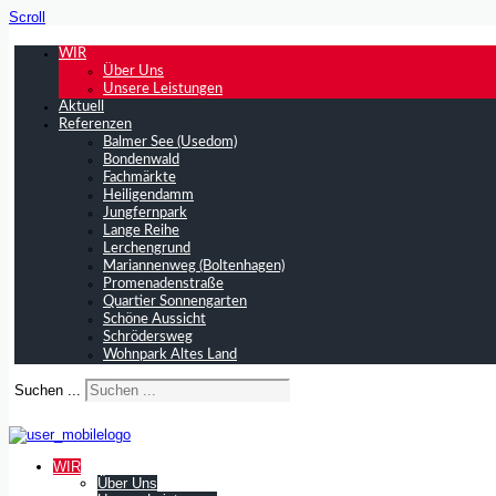
Scroll
WIR
Über Uns
Unsere Leistungen
Aktuell
Referenzen
Balmer See (Usedom)
Bondenwald
Fachmärkte
Heiligendamm
Jungfernpark
Lange Reihe
Lerchengrund
Mariannenweg (Boltenhagen)
Promenadenstraße
Quartier Sonnengarten
Schöne Aussicht
Schrödersweg
Wohnpark Altes Land
Suchen ...
WIR
Über Uns