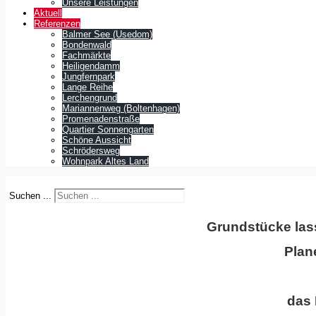
Unsere Leistungen
Aktuell
Referenzen
Balmer See (Usedom)
Bondenwald
Fachmärkte
Heiligendamm
Jungfernpark
Lange Reihe
Lerchengrund
Mariannenweg (Boltenhagen)
Promenadenstraße
Quartier Sonnengarten
Schöne Aussicht
Schrödersweg
Wohnpark Altes Land
Suchen ...
Grundstücke las
Plan
das 